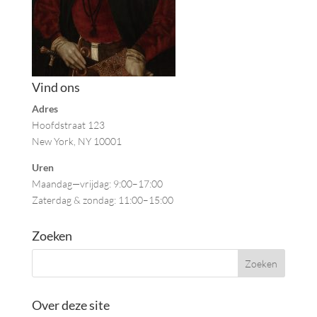
Vind ons
Adres
Hoofdstraat 123
New York, NY 10001
Uren
Maandag—vrijdag: 9:00–17:00
Zaterdag & zondag: 11:00–15:00
Zoeken
Over deze site