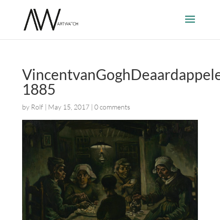
VincentvanGoghDeaardappele
1885
by
Rolf
|
May 15, 2017
|
0 comments